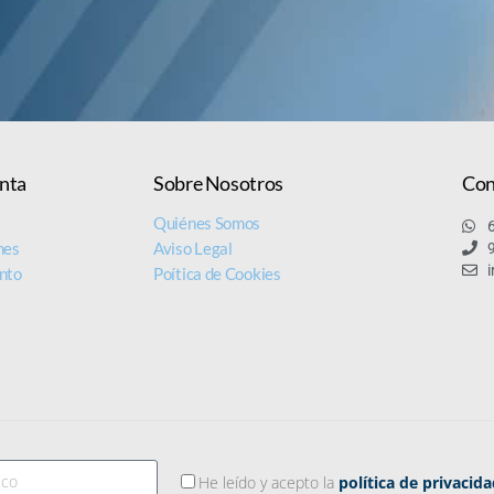
nta
Sobre Nosotros
Con
s
Quiénes Somos
nes
Aviso Legal
nto
Poítica de Cookies
He leído y acepto la
política de privacid