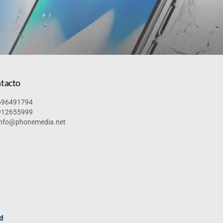
tacto
696491794
912655999
info@phonemedia.net
ad