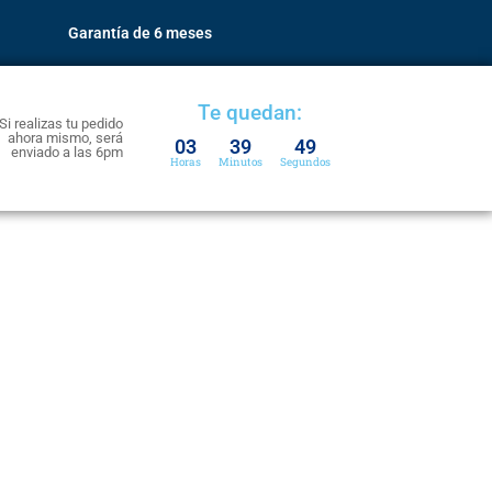
Garantía de 6 meses
Te quedan:
Si realizas tu pedido
ahora mismo, será
03
39
49
enviado a las 6pm
Horas
Minutos
Segundos