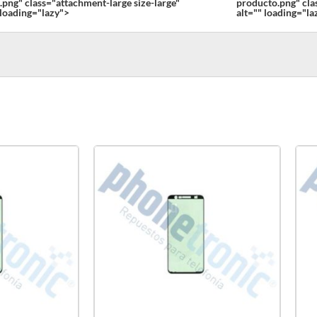
.png" class="attachment-large size-large"
producto.png" cla
 loading="lazy">
alt="" loading="la