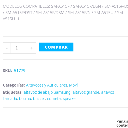
MODELOS COMPATIBLES: SM-A515F / SM-A515F/DSN / SM-A515F/D
/ SM-A515F/DST / SM-A515F/DSM / SM-A515F/N / SM-A515U / SM-
A515U11
COMPRAR
-
+
SKU:
51779
Categorías:
,
Altavoces y Auriculares
Móvil
Etiquetas:
,
,
altavoz de abajo Samsung
altavoz grande
altavoz
,
,
,
,
llamada
bocina
buzzer
corneta
speaker
<img src="https://phonetronic.es/wp-
content/uploads/2022/09/envio-gratuito.png"
<img s
class="attachment-large size-large" alt="" loading="lazy" >
conte