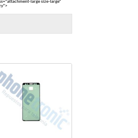
ss="attachment-large size-large"
zy">