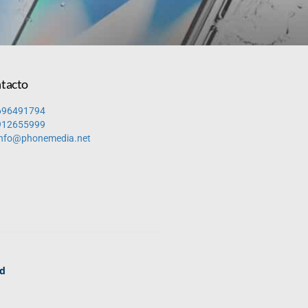
tacto
696491794
912655999
info@phonemedia.net
ad