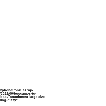
//phonetronic.es/wp-
/2022/09/buscamos-tu-
lass="attachment-large size-
ading="lazy">