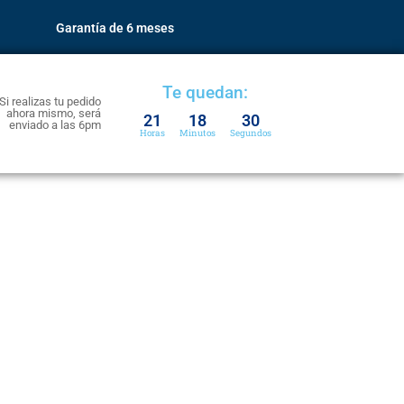
Garantía de 6 meses
Te quedan:
Si realizas tu pedido
ahora mismo, será
21
18
28
enviado a las 6pm
Horas
Minutos
Segundos