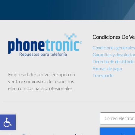
LAS PANTALLAS
Condiciones De Ve
Condiciones generale
DE IPHONE
Garantías y devolucio
Derecho de desistimie
Formas de pago
Empresa líder a nivel europeo en
más baratas del mercado
Transporte
venta y suministro de repuestos
MEJOR CALIDAD Y PRECIO
electrónicos para profesionales.
Abrir barra de herramientas