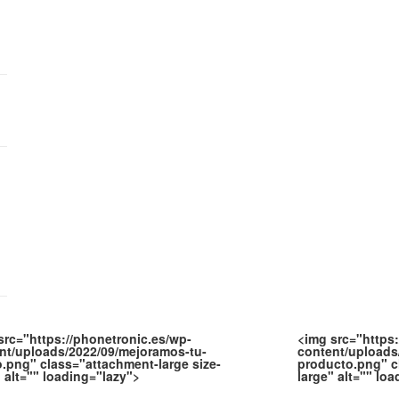
src="https://phonetronic.es/wp-
<img src="https:
nt/uploads/2022/09/mejoramos-tu-
content/uploads
o.png" class="attachment-large size-
producto.png" c
" alt="" loading="lazy">
large" alt="" lo