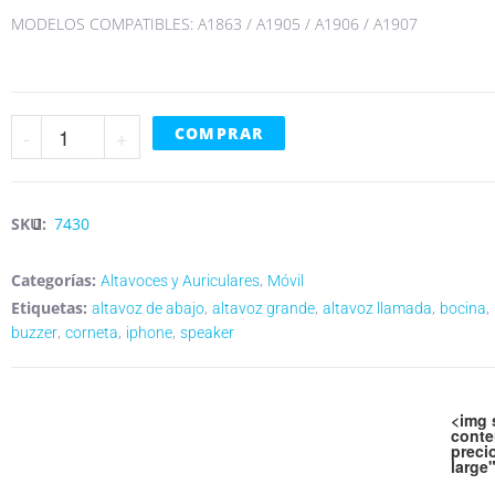
MODELOS COMPATIBLES: A1863 / A1905 / A1906 / A1907
-
+
COMPRAR
SKU:
7430
Categorías:
,
Altavoces y Auriculares
Móvil
Etiquetas:
,
,
,
,
altavoz de abajo
altavoz grande
altavoz llamada
bocina
,
,
,
buzzer
corneta
iphone
speaker
<img src="https://phonetronic.es/wp-
content/uploads/2022/09/envio-gratuito.png"
<img 
class="attachment-large size-large" alt=""
conte
loading="lazy" >
preci
large