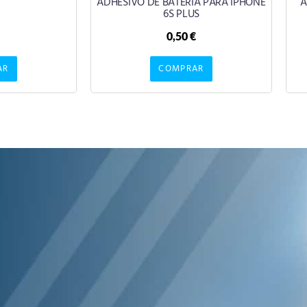
ADHESIVO DE BATERIA PARA IPHONE
A
6S PLUS
0,50
€
AR
COMPRAR