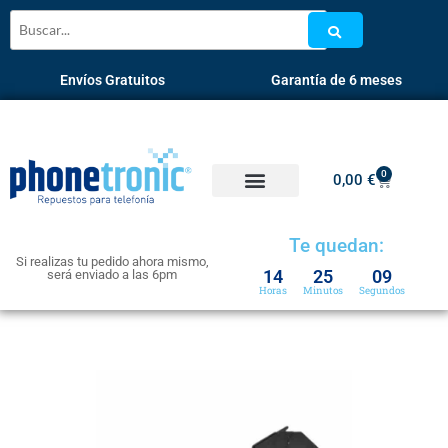
Envíos Gratuitos
Garantía de 6 meses
0
0,00
€
Te quedan:
Si realizas tu pedido ahora mismo,
14
25
08
será enviado a las 6pm
Horas
Minutos
Segundos