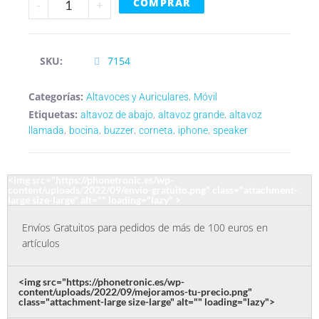
COMPRAR
-
+
SKU:
7154
Categorías:
,
Altavoces y Auriculares
Móvil
Etiquetas:
,
,
altavoz de abajo
altavoz grande
altavoz
,
,
,
,
,
llamada
bocina
buzzer
corneta
iphone
speaker
<img src="https://phonetronic.es/wp-
content/uploads/2022/09/envio-gratuito.png" class="attachment-
large size-large" alt="" loading="lazy" >
Envíos Gratuitos para pedidos de más de 100 euros en
artículos
<img src="https://phonetronic.es/wp-
content/uploads/2022/09/mejoramos-tu-precio.png"
class="attachment-large size-large" alt="" loading="lazy">