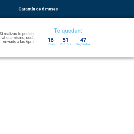
Garantía de 6 meses
Te quedan:
Si realizas tu pedido
ahora mismo, será
16
51
46
enviado a las 6pm
Horas
Minutos
Segundos