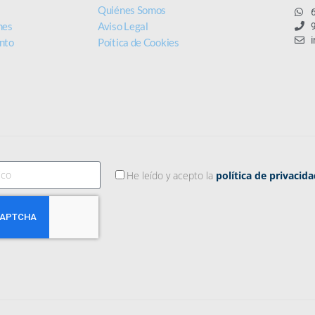
s
Quiénes Somos
nes
Aviso Legal
nto
Poítica de Cookies
He leído y acepto la
política de privacid