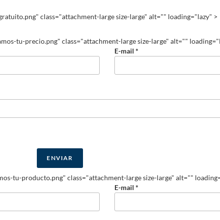
tuito.png" class="attachment-large size-large" alt="" loading="lazy" >
os-tu-precio.png" class="attachment-large size-large" alt="" loading="
E-mail *
s-tu-producto.png" class="attachment-large size-large" alt="" loading
E-mail *