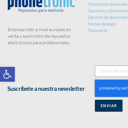
Condiciones generale
DE IPHONE
Garantías y devolucio
Derecho de desistimie
Formas de pago
Empresa líder a nivel europeo en
más baratas del mercado
Transporte
venta y suministro de repuestos
MEJOR CALIDAD Y PRECIO
electrónicos para profesionales.
Abrir barra de herramientas
Suscríbete a nuestra newsletter
ENVIAR