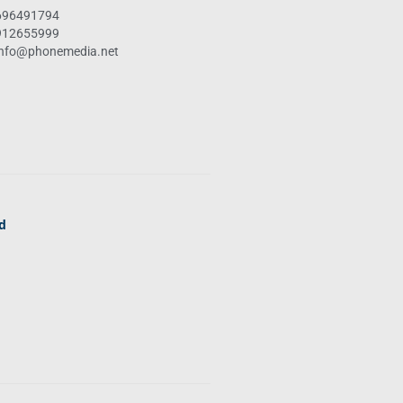
696491794
912655999
info@phonemedia.net
ad