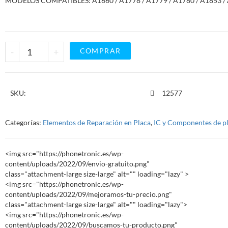
MODELOS COMPATIBLES: A1660 / A1778 / A1779 / A1780 / A1853 /
-
+
COMPRAR
SKU:
12577
Categorías:
Elementos de Reparación en Placa
,
IC y Componentes de pl
<img src="https://phonetronic.es/wp-
content/uploads/2022/09/envio-gratuito.png"
class="attachment-large size-large" alt="" loading="lazy" >
<img src="https://phonetronic.es/wp-
content/uploads/2022/09/mejoramos-tu-precio.png"
class="attachment-large size-large" alt="" loading="lazy">
<img src="https://phonetronic.es/wp-
content/uploads/2022/09/buscamos-tu-producto.png"