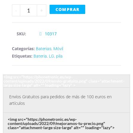
COMPRAR
-
+
SKU:
10317
Categorías:
,
Baterias
Móvil
Etiquetas:
,
,
Bateria
LG
pila
<img src="https://phonetronic.es/wp-
content/uploads/2022/09/envio-gratuito.png" class="attachment-
large size-large" alt="" loading="lazy" >
Envíos Gratuitos para pedidos de más de 100 euros en
artículos
<img src="https://phonetronic.es/wp-
content/uploads/2022/09/mejoramos-tu-precio.png"
class="attachment-large size-large" alt="" loading="lazy">