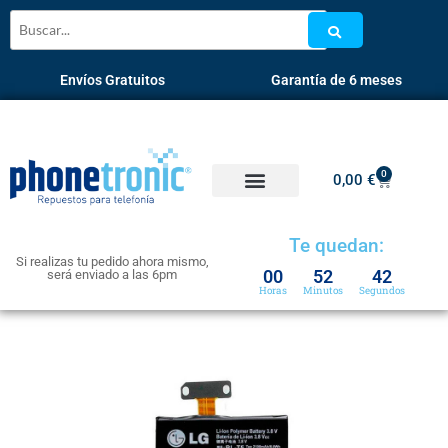
Envíos Gratuitos
Garantía de 6 meses
0
0,00
€
Te quedan:
Si realizas tu pedido ahora mismo,
00
52
42
será enviado a las 6pm
Horas
Minutos
Segundos